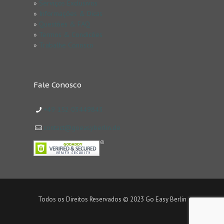
»
Serviços Exclusivos
»
Informações & Dicas
»
Questões & FAQ
»
Termos & Condicões
»
Trabalhe Conosco
Fale Conosco
+49 152 03449843
contact@goeasyberlin.de
Todos os Direitos Reservados © 2023 Go Easy Berlin