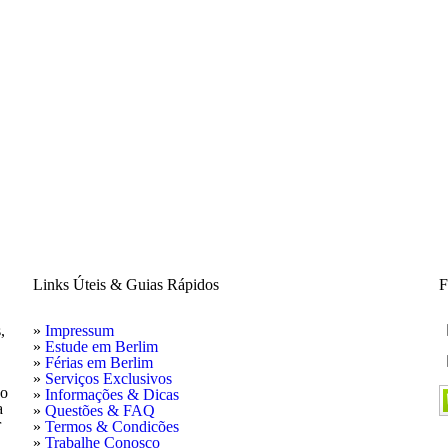
Links Úteis & Guias Rápidos
F
,
»
Impressum
»
Estude em Berlim
»
Férias em Berlim
»
Serviços Exclusivos
do
»
Informações & Dicas
a
»
Questões & FAQ
r
»
Termos & Condicões
»
Trabalhe Conosco