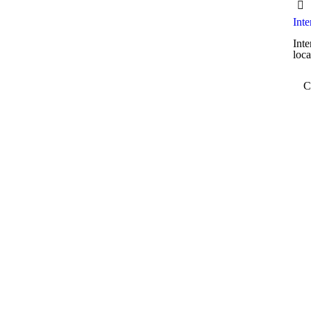
Int
Inte
loca
C