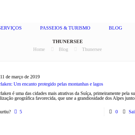
SERVIÇOS
PASSEIOS & TURISMO
BLOG
THUNERSEE
Home
Blog
Thunersee
11 de março de 2019
erlaken: Um encanto protegido pelas montanhas e lagos
rlaken é uma das cidades mais atrativas da Suíça, primeiramente pela s
lização geográfica favorecida, que une a grandiosidade dos Alpes junto
urtiu?
5
0
Sai