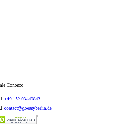
Política
Relatos e Experiências
Sightseeing
Trabalho na Alemanha
Verão
Viagens
ale Conosco
+49 152 03449843
contact@goeasyberlin.de