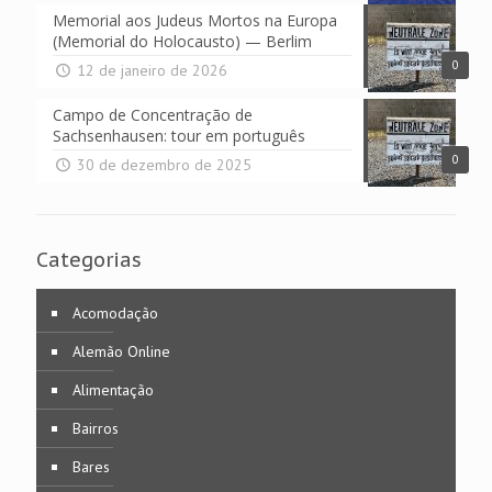
Memorial aos Judeus Mortos na Europa
(Memorial do Holocausto) — Berlim
0
12 de janeiro de 2026
Campo de Concentração de
Sachsenhausen: tour em português
0
30 de dezembro de 2025
Categorias
Acomodação
Alemão Online
Alimentação
Bairros
Bares