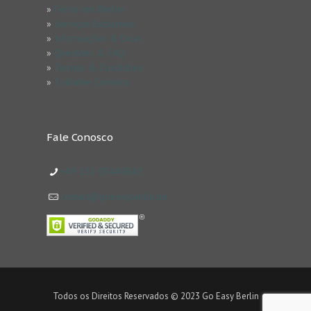
»
Férias em Berlim
»
Serviços Exclusivos
»
Informações & Dicas
»
Questões & FAQ
»
Termos & Condicões
»
Trabalhe Conosco
Fale Conosco
+49 152 03449843
contact@goeasyberlin.de
Todos os Direitos Reservados © 2023 Go Easy Berlin