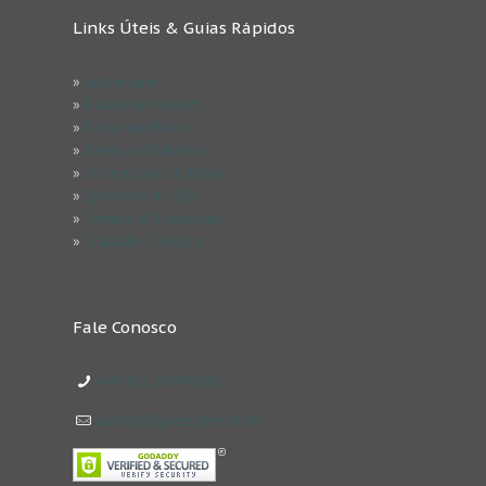
Links Úteis & Guias Rápidos
»
Impressum
»
Estude em Berlim
»
Férias em Berlim
»
Serviços Exclusivos
»
Informações & Dicas
»
Questões & FAQ
»
Termos & Condicões
»
Trabalhe Conosco
Fale Conosco
+49 152 03449843
contact@goeasyberlin.de