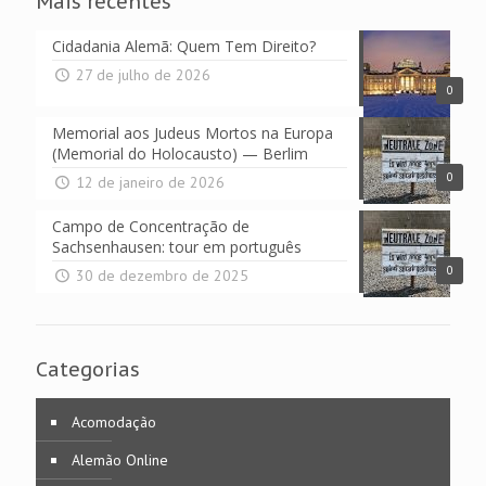
Mais recentes
Cidadania Alemã: Quem Tem Direito?
27 de julho de 2026
0
Memorial aos Judeus Mortos na Europa
(Memorial do Holocausto) — Berlim
0
12 de janeiro de 2026
Campo de Concentração de
Sachsenhausen: tour em português
0
30 de dezembro de 2025
Categorias
Acomodação
Alemão Online