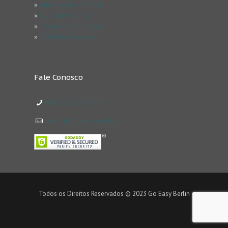
»
Informações & Dicas
»
Questões & FAQ
»
Termos & Condicões
»
Trabalhe Conosco
Fale Conosco
+49 152 03449843
contact@goeasyberlin.de
Todos os Direitos Reservados © 2023 Go Easy Berlin