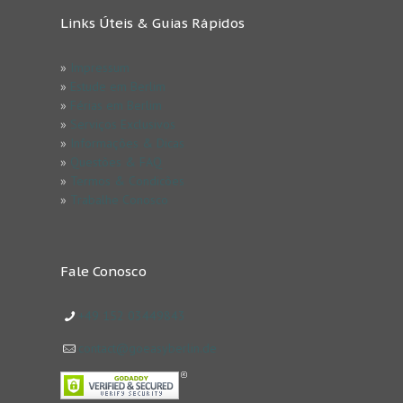
Links Úteis & Guias Rápidos
»
Impressum
»
Estude em Berlim
»
Férias em Berlim
»
Serviços Exclusivos
»
Informações & Dicas
»
Questões & FAQ
»
Termos & Condicões
»
Trabalhe Conosco
Fale Conosco
+49 152 03449843
contact@goeasyberlin.de