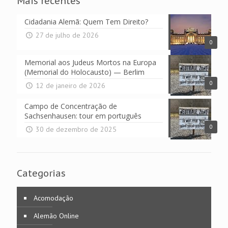
Mais recentes
Cidadania Alemã: Quem Tem Direito?
27 de julho de 2026
0
Memorial aos Judeus Mortos na Europa
(Memorial do Holocausto) — Berlim
0
12 de janeiro de 2026
Campo de Concentração de
Sachsenhausen: tour em português
0
30 de dezembro de 2025
Categorias
Acomodação
Alemão Online