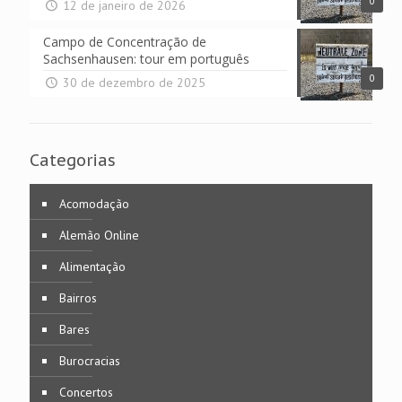
0
12 de janeiro de 2026
Campo de Concentração de
Sachsenhausen: tour em português
0
30 de dezembro de 2025
Categorias
Acomodação
Alemão Online
Alimentação
Bairros
Bares
Burocracias
Concertos