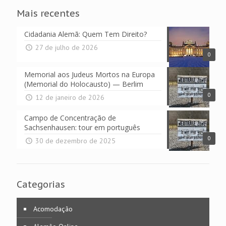
Mais recentes
Cidadania Alemã: Quem Tem Direito?
27 de julho de 2026
0
Memorial aos Judeus Mortos na Europa
(Memorial do Holocausto) — Berlim
0
12 de janeiro de 2026
Campo de Concentração de
Sachsenhausen: tour em português
0
30 de dezembro de 2025
Categorias
Acomodação