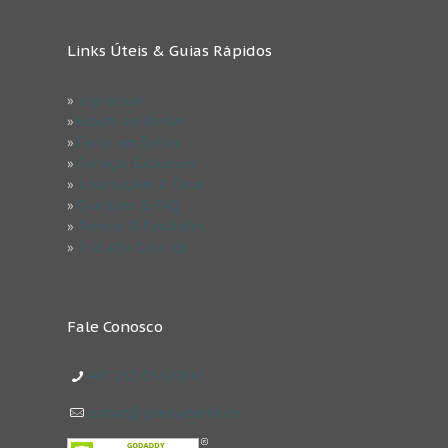
Links Úteis & Guias Rápidos
»
Impressum
»
Estude em Berlim
»
Férias em Berlim
»
Serviços Exclusivos
»
Informações & Dicas
»
Questões & FAQ
»
Termos & Condicões
»
Trabalhe Conosco
Fale Conosco
+49 152 03449843
contact@goeasyberlin.de