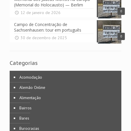
(Memorial do Holocausto) — Berlim
0
12 de janeiro de 2026
Campo de Concentração de
Sachsenhausen: tour em português
0
30 de dezembro de 2025
Categorias
Acomodação
Alemão Online
Alimentação
Bairros
Bares
Burocracias