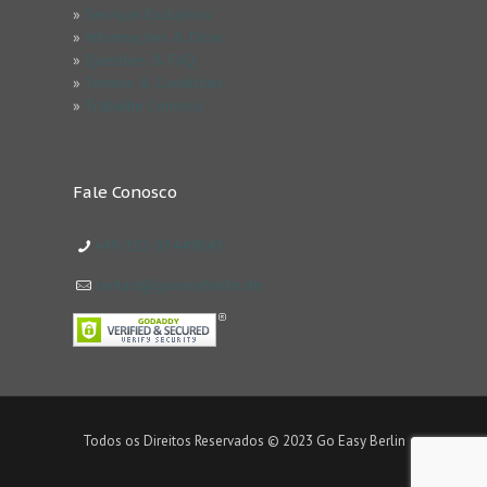
»
Serviços Exclusivos
»
Informações & Dicas
»
Questões & FAQ
»
Termos & Condicões
»
Trabalhe Conosco
Fale Conosco
+49 152 03449843
contact@goeasyberlin.de
Todos os Direitos Reservados © 2023 Go Easy Berlin