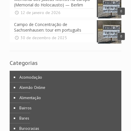
(Memorial do Holocausto) — Berlim
0
12 de janeiro de 2026
Campo de Concentração de
Sachsenhausen: tour em português
0
30 de dezembro de 2025
Categorias
Acomodação
Alemão Online
Alimentação
Bairros
Bares
Burocracias