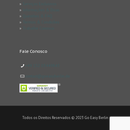
»
Serviços Exclusivos
»
Informações & Dicas
»
Questões & FAQ
»
Termos & Condicões
»
Trabalhe Conosco
Fale Conosco
+49 152 03449843
contact@goeasyberlin.de
Todos os Direitos Reservados © 2023 Go Easy Berlin