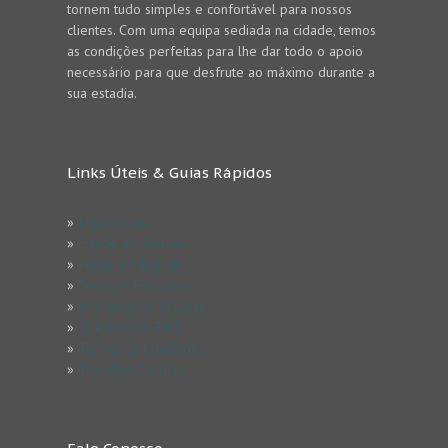
tornem tudo simples e confortável para nossos
clientes. Com uma equipa sediada na cidade, temos
as condições perfeitas para lhe dar todo o apoio
necessário para que desfrute ao máximo durante a
sua estadia.
Links Úteis & Guias Rápidos
»
Impressum
»
Estude em Berlim
»
Férias em Berlim
»
Serviços Exclusivos
»
Informações & Dicas
»
Questões & FAQ
»
Termos & Condicões
»
Trabalhe Conosco