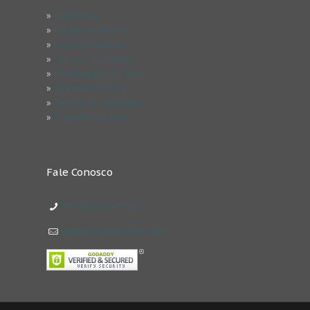
»
Impressum
»
Estude em Berlim
»
Férias em Berlim
»
Serviços Exclusivos
»
Informações & Dicas
»
Questões & FAQ
»
Termos & Condicões
»
Trabalhe Conosco
Fale Conosco
+49 152 03449843
contact@goeasyberlin.de