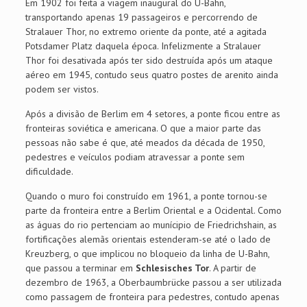
Em 1902 foi feita a viagem inaugural do U-Bahn,
transportando apenas 19 passageiros e percorrendo de
Stralauer Thor, no extremo oriente da ponte, até a agitada
Potsdamer Platz daquela época. Infelizmente a Stralauer
Thor foi desativada após ter sido destruída após um ataque
aéreo em 1945, contudo seus quatro postes de arenito ainda
podem ser vistos.
Após a divisão de Berlim em 4 setores, a ponte ficou entre as
fronteiras soviética e americana. O que a maior parte das
pessoas não sabe é que, até meados da década de 1950,
pedestres e veículos podiam atravessar a ponte sem
dificuldade.
Quando o muro foi construído em 1961, a ponte tornou-se
parte da fronteira entre a Berlim Oriental e a Ocidental. Como
as águas do rio pertenciam ao munícipio de Friedrichshain, as
fortificações alemãs orientais estenderam-se até o lado de
Kreuzberg, o que implicou no bloqueio da linha de U-Bahn,
que passou a terminar em
Schlesisches Tor
. A partir de
dezembro de 1963, a Oberbaumbrücke passou a ser utilizada
como passagem de fronteira para pedestres, contudo apenas