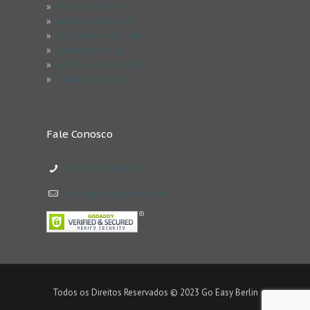
»
Férias em Berlim
»
Serviços Exclusivos
»
Informações & Dicas
»
Questões & FAQ
»
Termos & Condicões
»
Trabalhe Conosco
Fale Conosco
+49 152 03449843
contact@goeasyberlin.de
Todos os Direitos Reservados © 2023 Go Easy Berlin