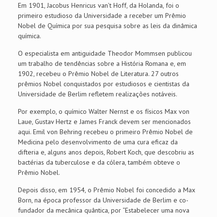
Em 1901, Jacobus Henricus van’t Hoff, da Holanda, foi o
primeiro estudioso da Universidade a receber um Prêmio
Nobel de Química por sua pesquisa sobre as leis da dinâmica
química.
O especialista em antiguidade Theodor Mommsen publicou
um trabalho de tendências sobre a História Romana e, em
1902, recebeu o Prêmio Nobel de Literatura. 27 outros
prêmios Nobel conquistados por estudiosos e cientistas da
Universidade de Berlim refletem realizações notáveis.
Por exemplo, o químico Walter Nernst e os físicos Max von
Laue, Gustav Hertz e James Franck devem ser mencionados
aqui. Emil von Behring recebeu o primeiro Prêmio Nobel de
Medicina pelo desenvolvimento de uma cura eficaz da
difteria e, alguns anos depois, Robert Koch, que descobriu as
bactérias da tuberculose e da cólera, também obteve o
Prêmio Nobel.
Depois disso, em 1954, o Prêmio Nobel foi concedido a Max
Born, na época professor da Universidade de Berlim e co-
fundador da mecânica quântica, por “Estabelecer uma nova