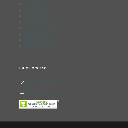
»
Impressum
»
Estude em Berlim
»
Férias em Berlim
»
Serviços Exclusivos
»
Informações & Dicas
»
Questões & FAQ
»
Termos & Condicões
»
Trabalhe Conosco
Fale Conosco
+49 152 03449843
contact@goeasyberlin.de