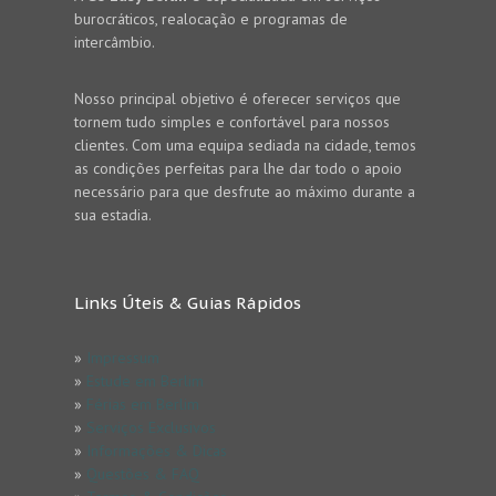
burocráticos, realocação e programas de
intercâmbio.
Nosso principal objetivo é oferecer serviços que
tornem tudo simples e confortável para nossos
clientes. Com uma equipa sediada na cidade, temos
as condições perfeitas para lhe dar todo o apoio
necessário para que desfrute ao máximo durante a
sua estadia.
Links Úteis & Guias Rápidos
»
Impressum
»
Estude em Berlim
»
Férias em Berlim
»
Serviços Exclusivos
»
Informações & Dicas
»
Questões & FAQ