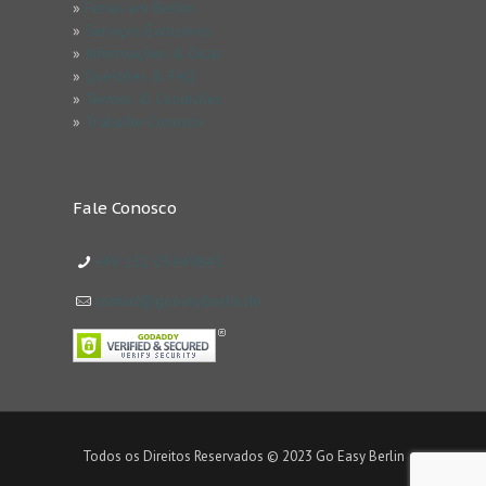
»
Férias em Berlim
»
Serviços Exclusivos
»
Informações & Dicas
»
Questões & FAQ
»
Termos & Condicões
»
Trabalhe Conosco
Fale Conosco
+49 152 03449843
contact@goeasyberlin.de
Todos os Direitos Reservados © 2023 Go Easy Berlin