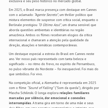
exclusiva e seu peso histórico no mercado global.
Em 2025, o Brasil marca presença com destaque em Cannes
com o aclamado:
“Agente Secreto”
, um thriller político que
mistura elementos de suspense com crítica social, enquanto o
Berlinale prestigiou
“O Último Azul”
, um drama sensível que
aborda questões ambientais e identitárias na região
amazônica. Ambos os filmes receberam elogios da crítica
internacional e chamaram a atenção pela qualidade da
direção, atuações e temáticas contemporâneas.
Um destaque especial a estreia do Brasil em Cannes neste
ano. Ver nosso país representado com tanta beleza e
significado – no ritmo do frevo, no espírito de Pernambuco,
no pulso vibrante do Nordeste – foi inesquecível. Foi mais do
que simbólico. Foi vivo.
Na competição oficial, a Alemanha é representada em 2025
com o filme
“Sound of Falling”
(“Som da queda”), dirigido por
Mascha Schilinski. O longa explora
relações familiares
marcadas por silêncio, dor emocional e conexões
interrompidas
. A trama gira em torno de uma mãe e seus
dois filhos, em uma narrativa contemplativa e intimista, que