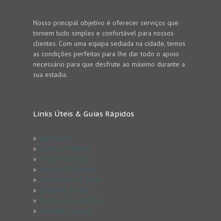
Nosso principal objetivo é oferecer serviços que
tornem tudo simples e confortável para nossos
clientes. Com uma equipa sediada na cidade, temos
as condições perfeitas para lhe dar todo o apoio
necessário para que desfrute ao máximo durante a
sua estadia.
Links Úteis & Guias Rápidos
»
Impressum
»
Estude em Berlim
»
Férias em Berlim
»
Serviços Exclusivos
»
Informações & Dicas
»
Questões & FAQ
»
Termos & Condicões
»
Trabalhe Conosco