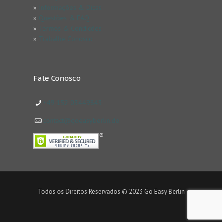
»
Informações & Dicas
»
Questões & FAQ
»
Termos & Condicões
»
Trabalhe Conosco
Fale Conosco
+49 152 03449843
contact@goeasyberlin.de
Todos os Direitos Reservados © 2023 Go Easy Berlin