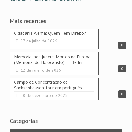
dados em comentários são processados
.
Mais recentes
Cidadania Alemã: Quem Tem Direito?
27 de julho de 2026
0
Memorial aos Judeus Mortos na Europa
(Memorial do Holocausto) — Berlim
0
12 de janeiro de 2026
Campo de Concentração de
Sachsenhausen: tour em português
0
30 de dezembro de 2025
Categorias