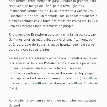
para Berlim Leste), memoriais para Friedrich (o grande), para
revolução de março de 1848, para a revolução dos
“marinheiros vermelhos” de 1918, referência à Guerra Civil
Espanhola e, por fim, um memorial aos soldados poloneses e
alemães antifascistas. A fonte das fadas construída em 1913 é
uma das atrações mais charmosas do parque.
Já o cinema de
Kreuzberg
apresenta uma fantástica seleção
de filmes originais (não dublados). O cinema fica montado
atrás do prédio de Bethania, antigo hospital que hoje serve
para serviços sociais e artes.
Se sua preferência for uma experiência urbanística, indicamos
o cinema ao ar livre em
Potsdamer Platz
, onde a paisagem
urbana de Berlim interage com a telona. Para mais
informações sobre a programação dos cinemas, fique ligado
nas páginas individuais dos cinemas no facebook (
Freifuftkino
Friedrichshain
,
Freiluftkino Kreuzberg
e
Freiluftkino Potsdamer
Platz
).
Aproveitem e divirtam-se ao ar livre nas noites mais quentes
do ano!