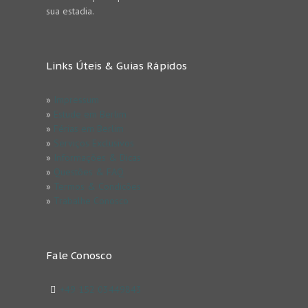
sua estadia.
Links Úteis & Guias Rápidos
»
Impressum
»
Estude em Berlim
»
Férias em Berlim
»
Serviços Exclusivos
»
Informações & Dicas
»
Questões & FAQ
»
Termos & Condicões
»
Trabalhe Conosco
Fale Conosco
+49 152 03449843