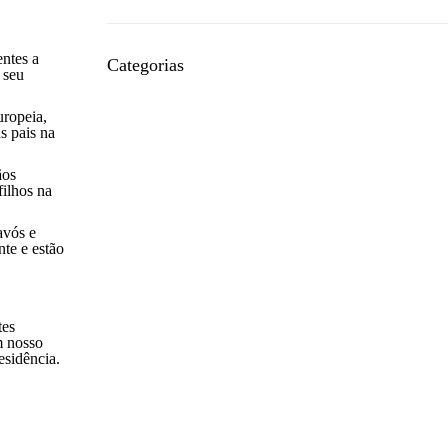
entes a
Categorias
 seu
Acomodação
uropeia,
s pais na
Alemão Online
Alimentação
ãos
filhos na
Bairros
Bares
avós e
nte e estão
Burocracias
Concertos
Cotidiano
tes
m nosso
Esportes
esidência.
Estudar em Berlim
Estudos
Eventos