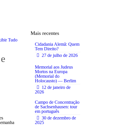
Mais recentes
ibir Tudo
Cidadania Alemã: Quem
Tem Direito?
27 de julho de 2026
 e
0
Memorial aos Judeus
Mortos na Europa
(Memorial do
0
Holocausto) — Berlim
12 de janeiro de
2026
Campo de Concentração
de Sachsenhausen: tour
em português
0
es
30 de dezembro de
Alemanha
2025