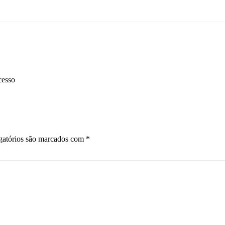
Re
cesso
gatórios são marcados com
*