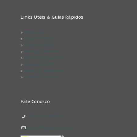
Links Úteis & Guias Rápidos
»
Impressum
»
Estude em Berlim
»
Férias em Berlim
»
Serviços Exclusivos
»
Informações & Dicas
»
Questões & FAQ
»
Termos & Condicões
»
Trabalhe Conosco
Fale Conosco
+49 152 03449843
contact@goeasyberlin.de