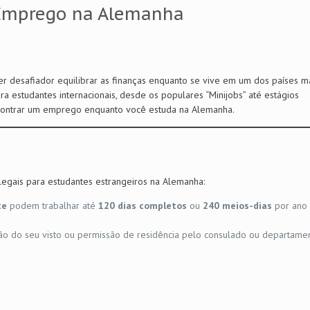
Emprego na Alemanha
er desafiador equilibrar as finanças enquanto se vive em um dos países m
a estudantes internacionais, desde os populares “Minijobs” até estágios
ncontrar um emprego enquanto você estuda na Alemanha.
legais para estudantes estrangeiros na Alemanha:
te
podem trabalhar até
120 dias completos
ou
240 meios-dias
por ano
ão do seu visto ou permissão de residência pelo consulado ou departame