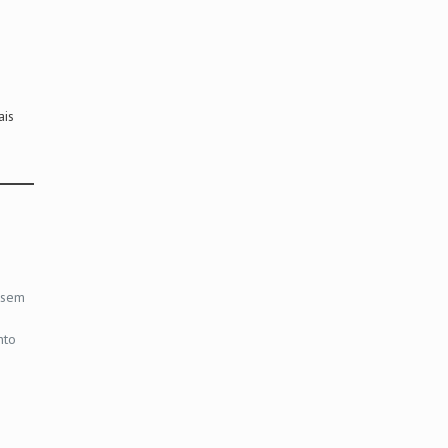
ais
 sem
nto