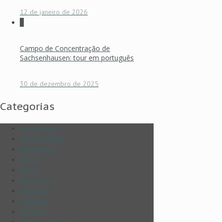
12 de janeiro de 2026
0
Campo de Concentração de
Sachsenhausen: tour em português
30 de dezembro de 2025
Categorias
Acomodação
Alemão Online
Alimentação
Bairros
Bares
Burocracias
Concertos
Cotidiano
Esportes
Estudar em Berlim