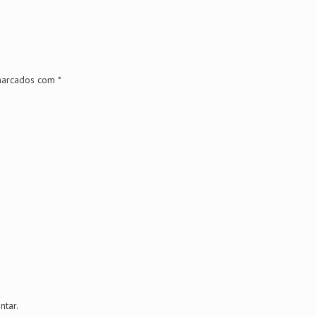
 marcados com
*
tar.