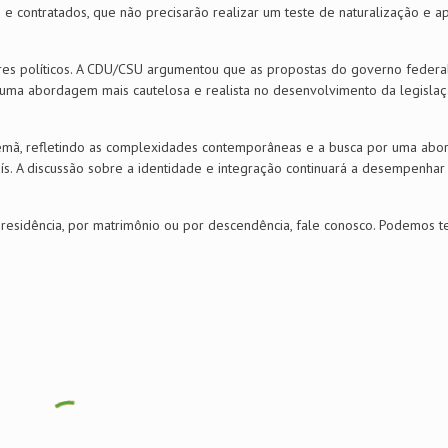
e contratados, que não precisarão realizar um teste de naturalização e a
ores políticos. A CDU/CSU argumentou que as propostas do governo federa
 uma abordagem mais cautelosa e realista no desenvolvimento da legisla
lemã, refletindo as complexidades contemporâneas e a busca por uma ab
aís. A discussão sobre a identidade e integração continuará a desempenha
 residência, por matrimônio ou por descendência, fale conosco. Podemos te