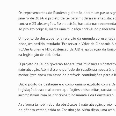
Os representantes do Bundestag alemão deram um passo signifi
janeiro de 2024, o projeto de lei para modernizar a legisla
contra e 23 abstenções. Essa decisão, baseada nas recomend
ao projeto original, marca uma mudança notável no panorama 
Um ponto de destaque foi a rejeição da emenda apresentada 
disso, um pedido intitulado “Preservar o Valor da Cidadania A
90/Die Grünen e FDP, abstenção da AfD e aprovação da União.
na legislação de cidadania.
O projeto de lei do governo federal traz mudanças significati
naturalização. Além disso, o período de residência necessário 
menor (três anos) em casos de notáveis contribuições para a i
Outro ponto de destaque é o compromisso explícito com a Ord
legislação busca esclarecer que “ações antissemitas, racista
incompatíveis com os princípios fundamentais da Constituição.
A reforma também aborda obstáculos à naturalização, proibi
de gênero estabelecida na Constituição. Além disso, uma ampli