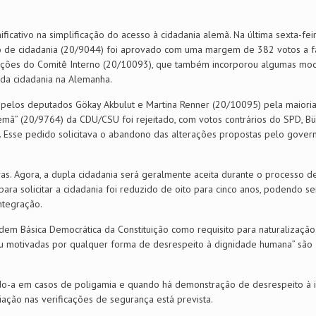
cativo na simplificação do acesso à cidadania alemã. Na última sexta-fei
ção de cidadania (20/9044) foi aprovado com uma margem de 382 votos a f
ações do Comitê Interno (20/10093), que também incorporou algumas mod
da cidadania na Alemanha.
pelos deputados Gökay Akbulut e Martina Renner (20/10095) pela maioria
lemã” (20/9764) da CDU/CSU foi rejeitado, com votos contrários do SPD, B
 Esse pedido solicitava o abandono das alterações propostas pelo gover
vas. Agora, a dupla cidadania será geralmente aceita durante o processo d
para solicitar a cidadania foi reduzido de oito para cinco anos, podendo se
ntegração.
em Básica Democrática da Constituição como requisito para naturalização.
s ou motivadas por qualquer forma de desrespeito à dignidade humana” são
ndo-a em casos de poligamia e quando há demonstração de desrespeito à 
ação nas verificações de segurança está prevista.