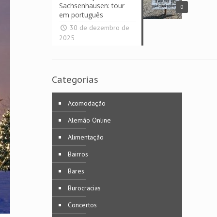
Sachsenhausen: tour
0
em português
30 de dezembro de
2025
Categorias
Acomodação
Alemão Online
Alimentação
Bairros
Bares
Burocracias
Concertos