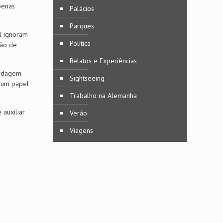
penas
Palácios
Parques
l ignoram
Política
ção de
Relatos e Experiências
ordagem
Sightseeing
r um papel
Trabalho na Alemanha
 auxiliar
Verão
Viagens