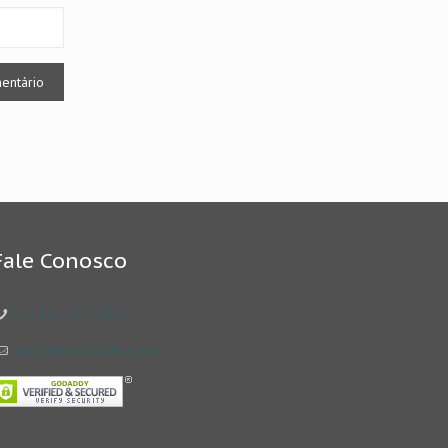
Fale Conosco
+49 152 03449843
contact@goeasyberlin.de