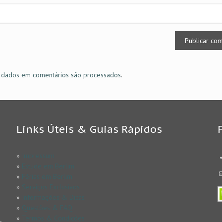
 dados em comentários são processados
.
Links Úteis & Guias Rápidos
»
Impressum
»
Estude em Berlim
»
Férias em Berlim
»
Serviços Exclusivos
»
Informações & Dicas
»
Questões & FAQ
»
Termos & Condicões