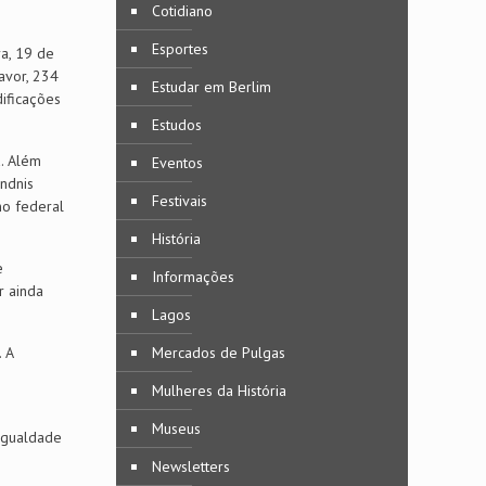
Cotidiano
Esportes
ra, 19 de
avor, 234
Estudar em Berlim
ificações
Estudos
. Além
Eventos
ündnis
Festivais
no federal
História
e
Informações
r ainda
Lagos
 A
Mercados de Pulgas
Mulheres da História
Museus
igualdade
Newsletters