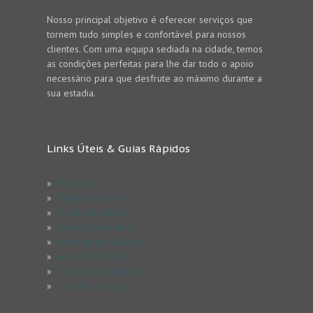
Nosso principal objetivo é oferecer serviços que
tornem tudo simples e confortável para nossos
clientes. Com uma equipa sediada na cidade, temos
as condições perfeitas para lhe dar todo o apoio
necessário para que desfrute ao máximo durante a
sua estadia.
Links Úteis & Guias Rápidos
»
Impressum
»
Estude em Berlim
»
Férias em Berlim
»
Serviços Exclusivos
»
Informações & Dicas
»
Questões & FAQ
»
Termos & Condicões
»
Trabalhe Conosco