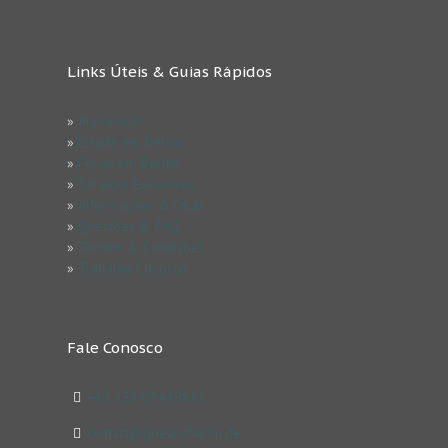
Links Úteis & Guias Rápidos
»
Impressum
»
Estude em Berlim
»
Férias em Berlim
»
Serviços Exclusivos
»
Informações & Dicas
»
Questões & FAQ
»
Termos & Condicões
»
Trabalhe Conosco
Fale Conosco
+49 152 03449843
contact@goeasyberlin.de