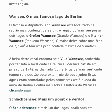
nesta região.
Wansee: O mais famoso lago de Berlim
O famoso e disputado lago
Wannsee
está localizado na
região mais ocidental de Berlim
.
A região do Wannsee possui
dois lagos: o
Großer Wannsee
(Grande Wannsee) e o
Kleiner
Wannsee
(Pequeno Wannsee). O maior deles cobre uma área
de 2,7 km² e tem uma profundidade máxima de 9 metros.
À beira deste canal encontra-se a
Villa Wannsee,
conhecida
por ter sido o local onde se reuniu a liderança nazista em
janeiro de 1942, na chamada “Conferência de Wannsee”, onde
tomou-se a decisão pelo extermínio do povo judeu. Essas
águas eram controladas pelos comunistas até à queda do
muro de Berlim. Confira mais sobre a história do Wannsee
clicando aqui
.
Schlachtensee: Mais um point de verão!
O
Schlachtensee
é mais um dos lagos localizados em