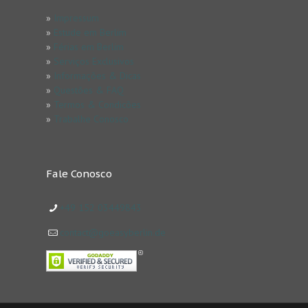
»
Impressum
»
Estude em Berlim
»
Férias em Berlim
»
Serviços Exclusivos
»
Informações & Dicas
»
Questões & FAQ
»
Termos & Condicões
»
Trabalhe Conosco
Fale Conosco
+49 152 03449843
contact@goeasyberlin.de