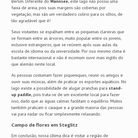
Berlim. Diferente do
Wannsee,
este lago não possui uma
faixa de areia, pois suas margens são cobertas por
vegetação, mas são um verdadeiro colírio para os olhos, de
tão agradável que é!
Seus visitantes se espalham entre as pequenas clareiras que
se formam entre as árvores, muito popular entre os jovens,
inclusive estrangeiros, que se reúnem após suas aulas da
escola de idioma ou da universidade. Por isso mesmo clima é
bastante internacional e não é incomum ouvir mais inglês do
que alemão neste local.
As pessoas costumam fazer piqueniques, reunir os amigos e
ouvir suas músicas, além de praticar os esportes aquáticos. No
lago existe a possibilidade de alugar pranchas para
stand-
up paddle,
pois trata-se de um excelente local para fazer
isso, dado que as águas calmas facilitam o equilíbrio. Muitos
também praticam o caiaque e a grande maioria das pessoas
vai para nadar ou ficar simplesmente relaxando.
Campo de flores em Steglitz
Em conclusão, nossa última dica é visitar a região de