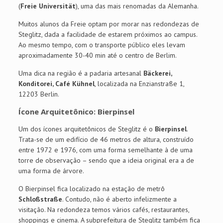
(
Freie Universität
), uma das mais renomadas da Alemanha.
Muitos alunos da Freie optam por morar nas redondezas de
Steglitz, dada a facilidade de estarem próximos ao campus.
Ao mesmo tempo, com o transporte público eles levam
aproximadamente 30-40 min até o centro de Berlim.
Uma dica na região é a padaria artesanal
Bäckerei,
Konditorei, Café Kühnel
, localizada na Enzianstraße 1,
12203 Berlin.
Ícone Arquitetônico: Bierpinsel
Um dos ícones arquitetônicos de Steglitz é o
Bierpinsel
.
Trata-se de um edifício de 46 metros de altura, construído
entre 1972 e 1976, com uma forma semelhante à de uma
torre de observação – sendo que a ideia original era a de
uma forma de árvore.
O Bierpinsel fica localizado na estação de metrô
Schloßstraße
. Contudo, não é aberto infelizmente a
visitação. Na redondeza temos vários cafés, restaurantes,
shoppings e cinema. A subprefeitura de Steglitz também fica