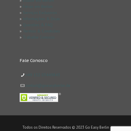
»
Estude em Berlim
»
Férias em Berlim
»
Serviços Exclusivos
»
Informações & Dicas
»
Questões & FAQ
»
Termos & Condicões
»
Trabalhe Conosco
Fale Conosco
+49 152 03449843
contact@goeasyberlin.de
Todos os Direitos Reservados © 2023 Go Easy Berlin