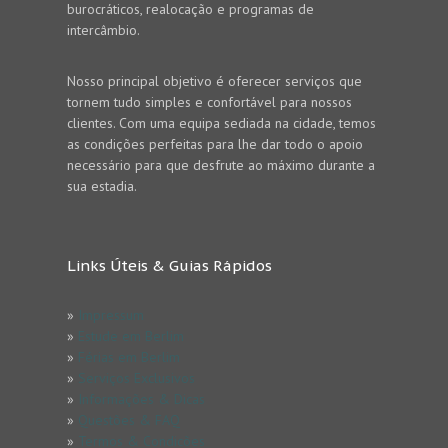
burocráticos, realocação e programas de
intercâmbio.
Nosso principal objetivo é oferecer serviços que
tornem tudo simples e confortável para nossos
clientes. Com uma equipa sediada na cidade, temos
as condições perfeitas para lhe dar todo o apoio
necessário para que desfrute ao máximo durante a
sua estadia.
Links Úteis & Guias Rápidos
»
Impressum
»
Estude em Berlim
»
Férias em Berlim
»
Serviços Exclusivos
»
Informações & Dicas
»
Questões & FAQ
»
Termos & Condicões