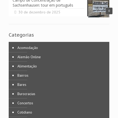
Campo de Concentração de
Sachsenhausen: tour em português
0
30 de dezembro de 2025
Categorias
Acomodação
Alemão Online
Alimentação
Bairros
Bares
Burocracias
Concertos
Cotidiano