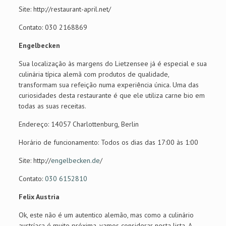
Site: http://restaurant-april.net/
Contato: 030 2168869
Engelbecken
Sua localização às margens do Lietzensee já é especial e sua
culinária típica alemã com produtos de qualidade,
transformam sua refeição numa experiência única. Uma das
curiosidades desta restaurante é que ele utiliza carne bio em
todas as suas receitas.
Endereço: 14057 Charlottenburg, Berlin
Horário de funcionamento: Todos os dias das 17:00 às 1:00
Site: http://
engelbecken.de
/
Contato:
030 6152810
Felix Austria
Ok, este não é um autentico alemão, mas como a culinário
austríaca é muito próxima, vamos considerar nesta lista. A